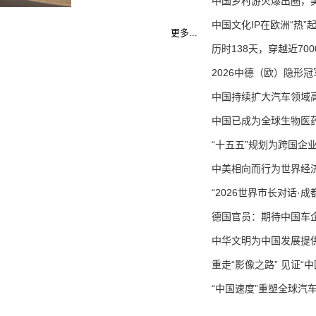
中国乡村游火爆出圈，美的
中国文化IP在欧洲“热”起来
更多...
历时138天，穿越近7
2026中德（欧）隐形冠
中国持续扩大汽车领域高水
中国已成为全球生物医药领
“十五五”规划为跨国企业
中美相向而行为世界经济
“2026世界市长对话·成
德国官员：期待中国车企来
中华文明为中国发展提供持
重走“影像之路” 见证“
“中国速度”重塑全球汽车产