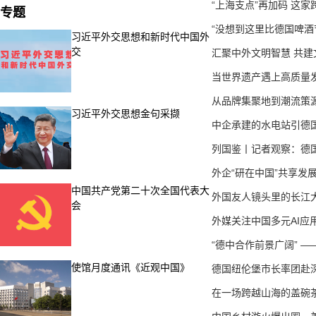
“上海支点”再加码 这家
专题
“没想到这里比德国啤酒节
习近平外交思想和新时代中国外
交
汇聚中外文明智慧 共建文
当世界遗产遇上高质量发展
从品牌集聚地到潮流策源地
习近平外交思想金句采撷
中企承建的水电站引德国记
列国鉴丨记者观察：德国青
外企“研在中国”共享发展机
中国共产党第二十次全国代表大
外国友人镜头里的长江大保
会
外媒关注中国多元AI应用
“德中合作前景广阔” —
使馆月度通讯《近观中国》
德国纽伦堡市长率团赴深圳
在一场跨越山海的盖碗茶里，