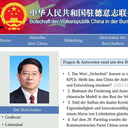
Aktuelles
Aktivitäten des
Home
Mitteilung
über China
Botschafters
Fragen & Antworten rund um den Ber
1. Das Wort „Sicherheit“ kommt so of
KPCh. Heißt das, dass China der Aufr
und Entwicklung einräumt?
(2022-1
2. Bedeuten die Förderung und Auswe
chinesische Modell in den Rest der We
3. Sind der Aufbau des dualen Kreisl
Eigenständigkeit und Innovationsfähi
Der Botschafter
einem Abriss von Lieferketten gleichz
Grußwort
4. Auf dem 20. Parteitag wurden die
Lebenslauf
Kommunistischen Partei Chinas sowie