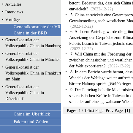
betont. Bedeutet das, dass sich China 
Aktuelles
entwickelt?
(2022-12-22)
Interviews
5. China entwickelt eine Gesamtproz
Vorträge
Gewaltenteilung nach westlichem Mod
(2022-12-22)
Generalkonsulate der VR
6. Auf dem Parteitag wurde die grün
China in der BRD
Aussetzung der Gespräche zum Klima
Generalkonsulat der
Pelosis Besuch in Taiwan jedoch, dass
Volksrepublik China in Hamburg
(2022-12-22)
Generalkonsulat der
7. Will China mit der Förderung de
Volksrepublik China in München
zwischen chinesischen und westlichen 
der Welt exportieren?
(2022-12-22)
Generalkonsulat der
8. In dem Bericht wurde betont, das
Volksrepublik China in Frankfurt
Wandels der Weltlage weiter aufrecht
am Main
härtere Haltung sprich „Wolfskrieger
Generalkonsulat der
9. Der Parteitag hob die Modernisie
Volksrepublik China in
separatistischen Kräfte in Taiwan in d
Düsseldorf
schneller auf eine „gewaltsame Wiede
Pages: 1 / 1
First Page
Prev Page
[1]
China im Überblick
Fakten und Zahlen