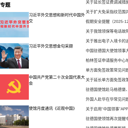
关于延长签证费调减措施的
专题
关于扩大免采指纹范围并延
习近平外交思想和新时代中国外
交
假期安全提醒（2025-12
关于我馆领保等电话故障的
关于推出电子入境卡的通知（
习近平外交思想金句采撷
中国驻德国大使馆领事大厅2
柏林签证申请服务中心地址
单方面免签政策常见问题解答 FAQ
中国共产党第二十次全国代表大
关于延长单方面免签政策的
会
驻德国使馆赴马格德堡、罗
外国人赴华在华常见问题解答
使馆月度通讯《近观中国》
关于启用“中国领事”APP
驻德国使领馆再次提醒中国