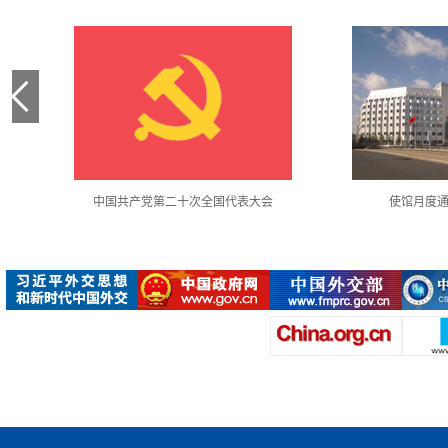
中国共产党第二十次全国代表大会
使馆月度