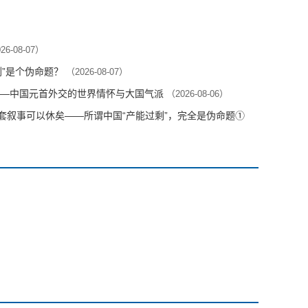
26-08-07）
剩”是个伪命题？
（2026-08-07）
—中国元首外交的世界情怀与大国气派
（2026-08-06）
这套叙事可以休矣——所谓中国“产能过剩”，完全是伪命题①