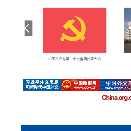
金句采撷
中国共产党第二十次全国代表大会