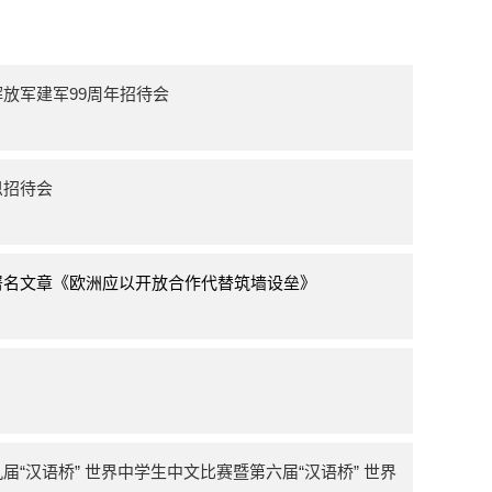
放军建军99周年招待会
恩招待会
署名文章《欧洲应以开放合作代替筑墙设垒》
“汉语桥” 世界中学生中文比赛暨第六届“汉语桥” 世界