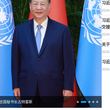
习近
2026
习近
交接
2026
关于
2026
习近
2026
合国秘书长古特雷斯