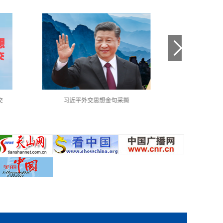
交
习近平外交思想金句采撷
中国共产党