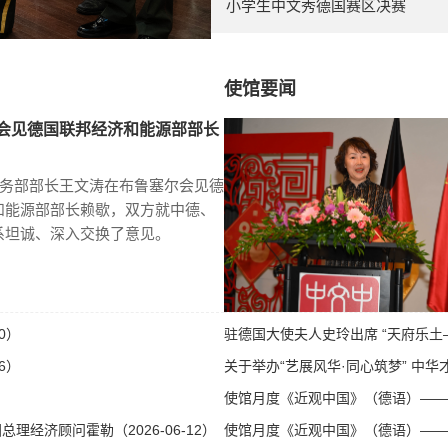
小学生中文秀德国赛区决赛
使馆要闻
会见德国联邦经济和能源部部长
商务部部长王文涛在布鲁塞尔会见德
和能源部部长赖歇，双方就中德、
系坦诚、深入交换了意见。
0）
驻德国大使夫人史玲出席 “天府乐土—
6）
关于举办“艺展风华·同心筑梦” 中华才
使馆月度《近观中国》（德语）——第八
经济顾问霍勒（2026-06-12）
使馆月度《近观中国》（德语）——第八