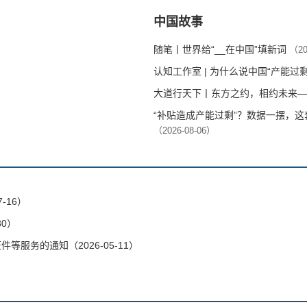
中国故事
随笔丨世界给“__在中国”填新词
（20
认知工作室 | 为什么说中国“产能过
大道行天下丨东方之约，相约未来—
“补贴造成产能过剩”？数据一摆，
（2026-08-06）
-16）
30）
服务的通知（2026-05-11）