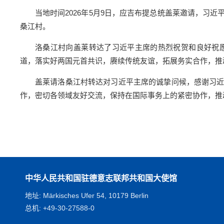
当地时间2026年5月9日，应吉布提总统盖莱邀请，习
桑江村。
洛桑江村向盖莱转达了习近平主席的热烈祝贺和良好祝
道，落实好两国元首共识，赓续传统友谊，拓展务实合作，推
盖莱请洛桑江村转达对习近平主席的诚挚问候，感谢习
作，密切各领域友好交流，保持在国际事务上的紧密协作，推
中华人民共和国驻德意志联邦共和国大使馆
地址: Märkisches Ufer 54, 10179 Berlin
总机: +49-30-27588-0