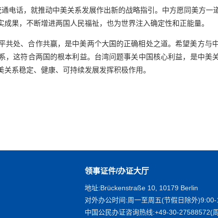
统通电话，就推动中美关系发展作出新的战略指引。中方愿同美方一
实成果，不断增进两国人民福祉，也为世界注入确定性和正能量。
平共处、合作共赢，是中美两个大国的正确相处之道。希望美方与
系，这符合两国的根本利益。台湾问题事关中国核心利益，是中美
美关系稳定、健康、可持续发展发挥积极作用。
领事证件/办证大厅
地址:Brückenstraße 10, 10179 Berlin
对外办公时间:周一至周五(节假日除外)9:00-1
中国公民办证咨询热线:+49-30-27588572(周