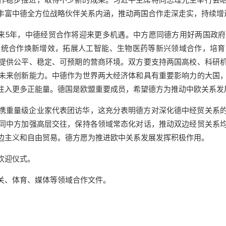
丰富中德全方位战略伙伴关系内涵，推动两国合作走深走实，持续增
未来5年，中德经贸合作将迎来更多机遇。中方愿同德方用好两国政
传统合作焕新增效，拓展人工智能、生物医药等新兴领域合作，培育
提供公平、稳定、可预期的营商环境。双方要支持两国高校、科研
未来创新能力。中德作为世界两大经济体和具有重要影响力的大国
注入更多正能量。德国是欧盟重要成员，希望德方为推动中欧关系发
携重量级企业家代表团访华，这充分表明德方对深化德中经贸关系
同中方加强高层交往，保持各领域常态化对话，推动双边经贸关系
边主义和自由贸易。德方愿为推进欧中关系发展发挥积极作用。
欢迎仪式。
关、体育、媒体等领域合作文件。