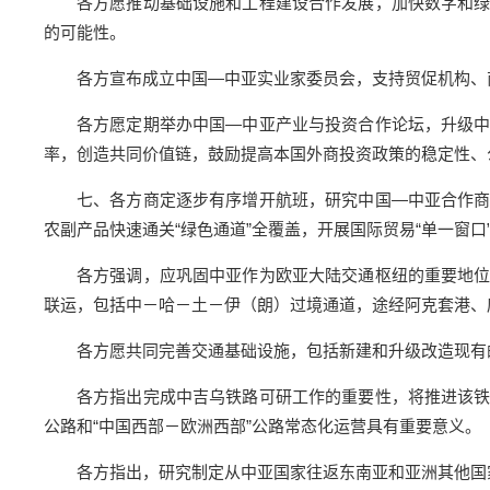
各方愿推动基础设施和工程建设合作发展，加快数字和
的可能性。
各方宣布成立中国—中亚实业家委员会，支持贸促机构、
各方愿定期举办中国—中亚产业与投资合作论坛，升级
率，创造共同价值链，鼓励提高本国外商投资政策的稳定性、
七、各方商定逐步有序增开航班，研究中国—中亚合作
农副产品快速通关“绿色通道”全覆盖，开展国际贸易“单一窗
各方强调，应巩固中亚作为欧亚大陆交通枢纽的重要地
联运，包括中－哈－土－伊（朗）过境通道，途经阿克套港、
各方愿共同完善交通基础设施，包括新建和升级改造现有
各方指出完成中吉乌铁路可研工作的重要性，将推进该
公路和“中国西部－欧洲西部”公路常态化运营具有重要意义。
各方指出，研究制定从中亚国家往返东南亚和亚洲其他国