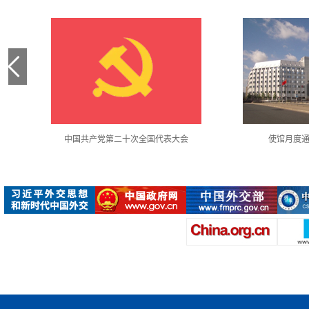
中国共产党第二十次全国代表大会
使馆月度