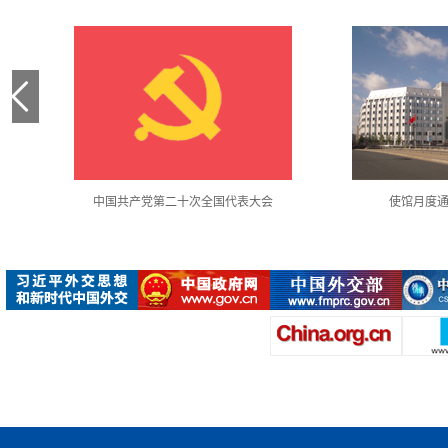
中国共产党第二十次全国代表大会
使馆月度