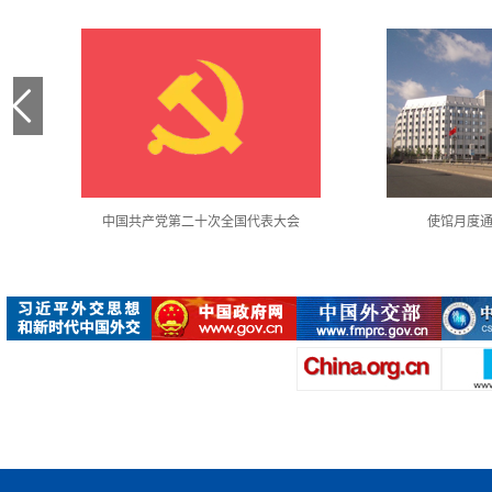
中国共产党第二十次全国代表大会
使馆月度