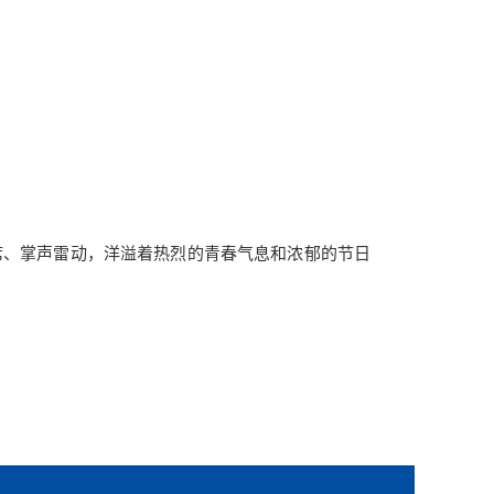
席、掌声雷动，洋溢着热烈的青春气息和浓郁的节日