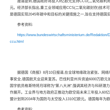
报道提到,德国政府将投入8亿欧元支持CCU(二氧化碳利
元。经济部长指出,重工业领域应用CCS(二氧化碳封存)技术
是德国实现2045年碳中和目标的关键措施之一,旨在支持德国
参考资料:
https://www.bundeswirtschaftsministerium.de/Redaktion/
ccu.html
据德国《商报》8月10日报道,在全球地缘政治紧张、网
事安全,德国航天业迎来复苏。巴伐利亚州斥资逾6000万欧元
国宇航员格斯特将月球称为“第八大洲”,强调其经济与科研潜力
作展开。工业界与地方政府正推动为欧空局未来三年投入60亿
盟计划到2034年为国防与太空投入1310亿欧元。德国每年为
参考资料: