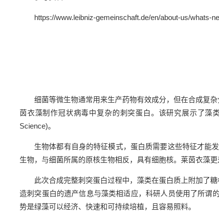
https://www.leibniz-gemeinschaft.de/en/about-us/whats-n
细菌等微生物通常用来生产药物有效成分，但在合成复杂分
茵衣藻制作冠状病毒中复杂的刺突蛋白。该研究展示了藻类在未来
Science)。
生物体都有自身的特征模式，蛋白质需要这些特征才能
生物，与细菌所属的原核生物相反，具有细胞核。莱茵衣藻更
此次合成完整刺突蛋白过程中，藻类在蛋白质上附加了糖
造刺突蛋白的遗产信息与藻类相适应，科研人员使用了所谓的
势是绿藻可以经济、快速和可持续培植，且容易照料。