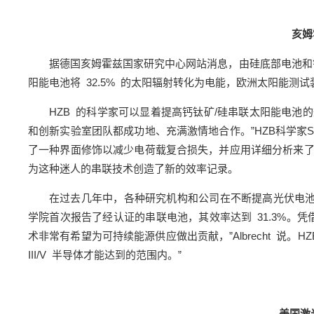
亥姆
据德国亥姆霍兹国家研究中心网站消息，由硅底部电池和
阳能电池将 32.5% 的太阳辐射转化为电能，欧洲太阳能测试装
HZB 的科学家可以显着提高钙钛矿/硅串联太阳能电池
和创新实验室团队都成功地、充满激情地合作。”HZB科学家St
了一种界面修饰以减少电荷载复合损失，并应用详细分析来
为这种迷人的串联技术创造了新的效率记录。
在过去几年中，各种研究机构和公司在不断提高光伏电池效率。
学院首次报告了经认证的串联电池，其效率达到 31.3%。凭借
术非常有希望为可持续能源供应做出贡献，”Albrecht 说。HZ
III/V 半导体才能达到的范围内。”
美国激