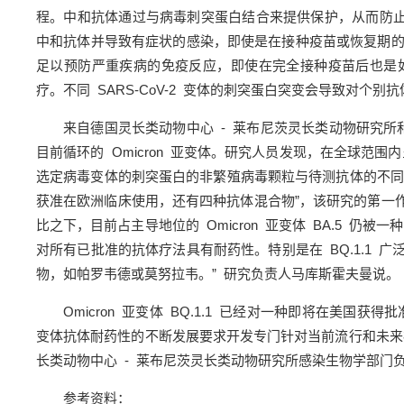
程。中和抗体通过与病毒刺突蛋白结合来提供保护，从而防止病毒进
中和抗体并导致有症状的感染，即使是在接种疫苗或恢复期
足以预防严重疾病的免疫反应，即使在完全接种疫苗后也是如此
疗。不同 SARS-CoV-2 变体的刺突蛋白突变会导致对
来自德国灵长类动物中心 - 莱布尼茨灵长类动物研究所
目前循环的 Omicron 亚变体。研究人员发现，在全球范围内
选定病毒变体的刺突蛋白的非繁殖病毒颗粒与待测抗体的不同
获准在欧洲临床使用，还有四种抗体混合物”，该研究的第一作者 Pr
比之下，目前占主导地位的 Omicron 亚变体 BA.5 仍被
对所有已批准的抗体疗法具有耐药性。特别是在 BQ.1.1
物，如帕罗韦德或莫努拉韦。” 研究负责人马库斯霍夫曼说。
Omicron 亚变体 BQ.1.1 已经对一种即将在美国获
变体抗体耐药性的不断发展要求开发专门针对当前流行和未来
长类动物中心 - 莱布尼茨灵长类动物研究所感染生物学部门负责人 S
参考资料：