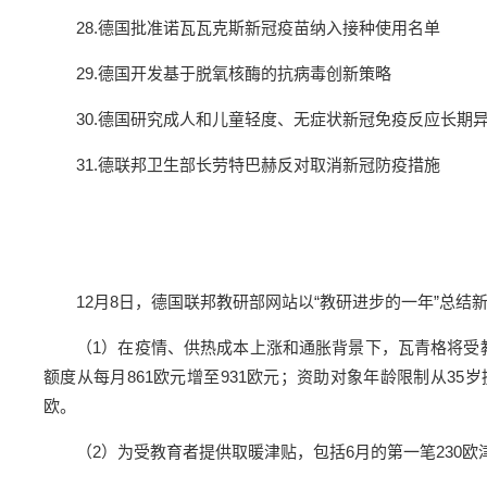
28.德国批准诺瓦瓦克斯新冠疫苗纳入接种使用名单
29.德国开发基于脱氧核酶的抗病毒创新策略
30.德国研究成人和儿童轻度、无症状新冠免疫反应长期
31.德联邦卫生部长劳特巴赫反对取消新冠防疫措施
12月8日，德国联邦教研部网站以“教研进步的一年”总
（1）在疫情、供热成本上涨和通胀背景下，瓦青格将受教育青年
额度从每月861欧元增至931欧元；资助对象年龄限制从35岁提高至
欧。
（2）为受教育者提供取暖津贴，包括6月的第一笔230欧