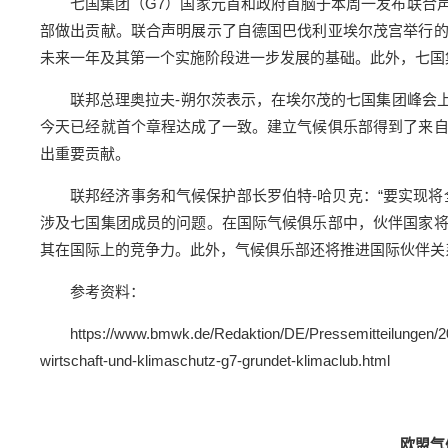
七国集团（G7）国家元首和政府首脑于本周一发布联合
部做出贡献。联合声明展示了自德国巴伐利亚埃尔茂宫举行
未来一年及其第一个实施阶段进一步发展的基础。此外，七国集
联邦总理奥拉夫-朔尔茨表示，在埃尔茂的七国集团峰会
今天已经就首个章程达成了一致。建立气候俱乐部得到了来
出重要贡献。
联邦经济事务和气候保护部长罗伯特-哈贝克：“要实现将
涉及七国集团成员的问题。在国际气候俱乐部中，伙伴国家
其在国际上的竞争力。此外，气候俱乐部还将推进国际伙伴关
参考资料：
https://www.bmwk.de/Redaktion/DE/Pressemitteilungen/
wirtschaft-und-klimaschutz-g7-grundet-klimaclub.html
欧盟气