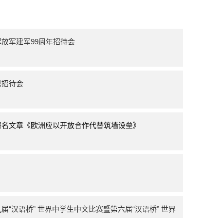
放军建军99周年招待会
恩招待会
署名文章《欧洲应以开放合作代替筑墙设垒》
“汉语桥” 世界中学生中文比赛暨第六届“汉语桥” 世界