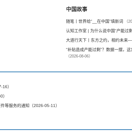
中国故事
随笔丨世界给“__在中国”填新词
（20
认知工作室 | 为什么说中国“产能过
大道行天下丨东方之约，相约未来—
“补贴造成产能过剩”？数据一摆，
（2026-08-06）
-16）
30）
服务的通知（2026-05-11）