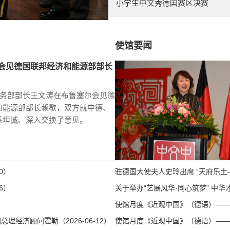
小学生中文秀德国赛区决赛
使馆要闻
会见德国联邦经济和能源部部长
商务部部长王文涛在布鲁塞尔会见德
和能源部部长赖歇，双方就中德、
系坦诚、深入交换了意见。
0）
驻德国大使夫人史玲出席 “天府乐土—
6）
关于举办“艺展风华·同心筑梦” 中华才
使馆月度《近观中国》（德语）——第八
经济顾问霍勒（2026-06-12）
使馆月度《近观中国》（德语）——第八