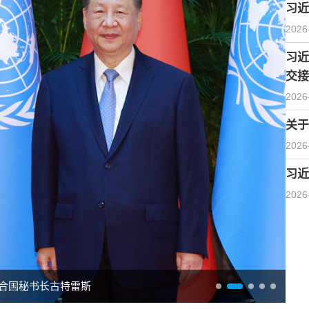
习近
2026
习近
交接
2026
关于
2026
习近
2026
合国秘书长古特雷斯