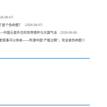
26-08-07）
剩”是个伪命题？
（2026-08-07）
—中国元首外交的世界情怀与大国气派
（2026-08-06）
这套叙事可以休矣——所谓中国“产能过剩”，完全是伪命题①