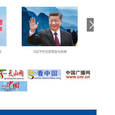
交
习近平外交思想金句采撷
中国共产党