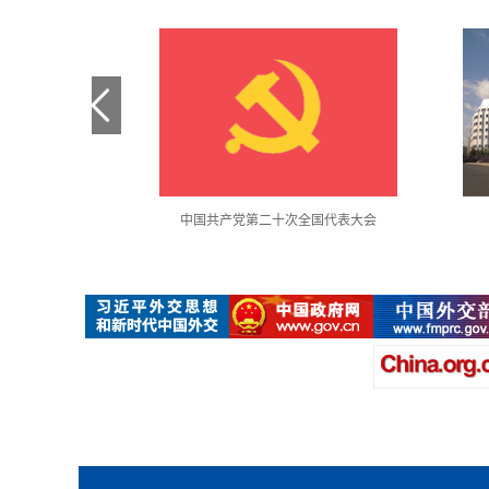
金句采撷
中国共产党第二十次全国代表大会