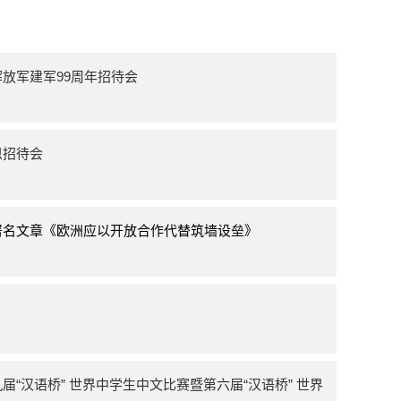
放军建军99周年招待会
恩招待会
署名文章《欧洲应以开放合作代替筑墙设垒》
“汉语桥” 世界中学生中文比赛暨第六届“汉语桥” 世界