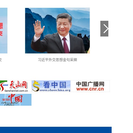
交
习近平外交思想金句采撷
中国共产党