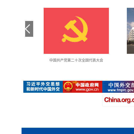
金句采撷
中国共产党第二十次全国代表大会