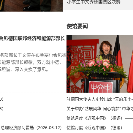
小学生中文秀德国赛区决赛
使馆要闻
会见德国联邦经济和能源部部长
商务部部长王文涛在布鲁塞尔会见德
和能源部部长赖歇，双方就中德、
系坦诚、深入交换了意见。
0）
驻德国大使夫人史玲出席 “天府乐土—
6）
关于举办“艺展风华·同心筑梦” 中华才
使馆月度《近观中国》（德语）——第八
经济顾问霍勒（2026-06-12）
使馆月度《近观中国》（德语）——第八