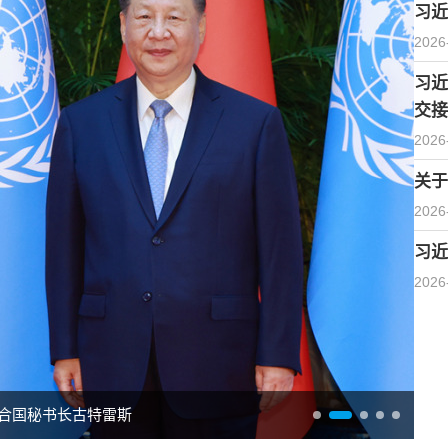
习近
2026
习近
交接
2026
关于
2026
习近
2026
合国秘书长古特雷斯