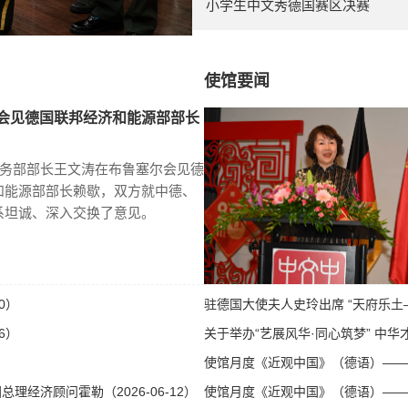
小学生中文秀德国赛区决赛
使馆要闻
会见德国联邦经济和能源部部长
商务部部长王文涛在布鲁塞尔会见德
和能源部部长赖歇，双方就中德、
系坦诚、深入交换了意见。
0）
驻德国大使夫人史玲出席 “天府乐土—
6）
关于举办“艺展风华·同心筑梦” 中华才
使馆月度《近观中国》（德语）——第八
经济顾问霍勒（2026-06-12）
使馆月度《近观中国》（德语）——第八