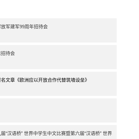
放军建军99周年招待会
恩招待会
署名文章《欧洲应以开放合作代替筑墙设垒》
“汉语桥” 世界中学生中文比赛暨第六届“汉语桥” 世界