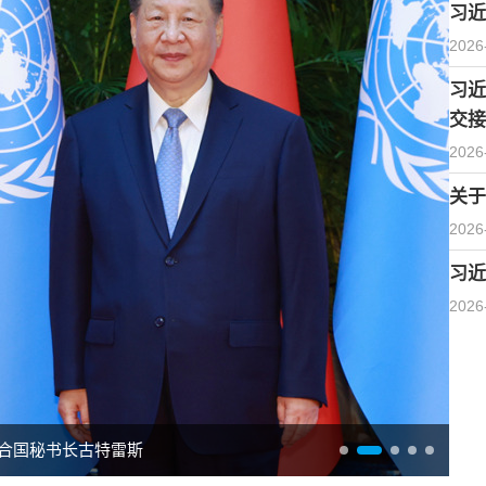
习近
2026
习近
交接
2026
关于
2026
习近
2026
合国秘书长古特雷斯