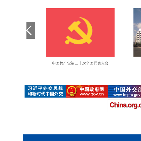
金句采撷
中国共产党第二十次全国代表大会