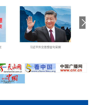
交
习近平外交思想金句采撷
中国共产党