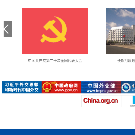
中国共产党第二十次全国代表大会
使馆月度