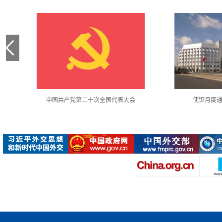
中国共产党第二十次全国代表大会
使馆月度