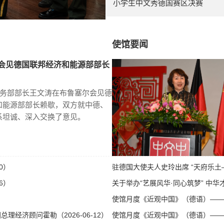
小学生中文秀德国赛区决赛
使馆要闻
会见德国联邦经济和能源部部长
商务部部长王文涛在布鲁塞尔会见德
和能源部部长赖歇，双方就中德、
系坦诚、深入交换了意见。
0）
驻德国大使夫人史玲出席 “天府乐土—
6）
关于举办“艺展风华·同心筑梦” 中华才
使馆月度《近观中国》（德语）——第八
经济顾问霍勒（2026-06-12）
使馆月度《近观中国》（德语）——第八