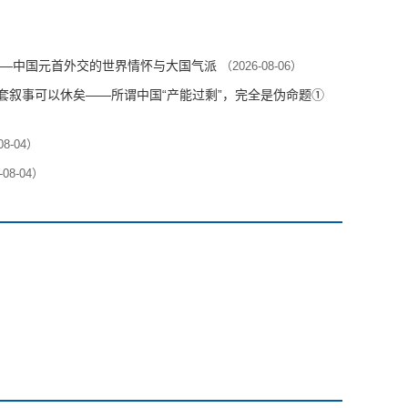
—中国元首外交的世界情怀与大国气派
（2026-08-06）
这套叙事可以休矣——所谓中国“产能过剩”，完全是伪命题①
08-04）
-08-04）