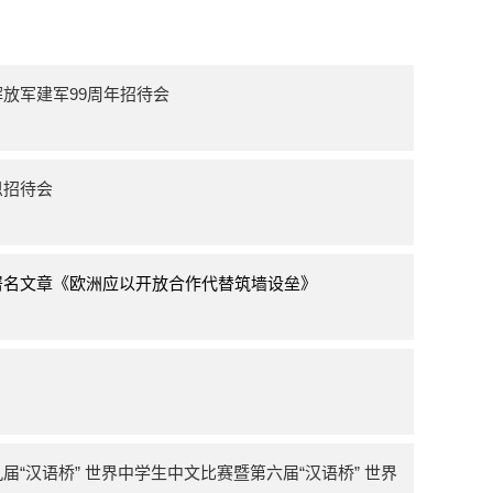
放军建军99周年招待会
恩招待会
署名文章《欧洲应以开放合作代替筑墙设垒》
“汉语桥” 世界中学生中文比赛暨第六届“汉语桥” 世界