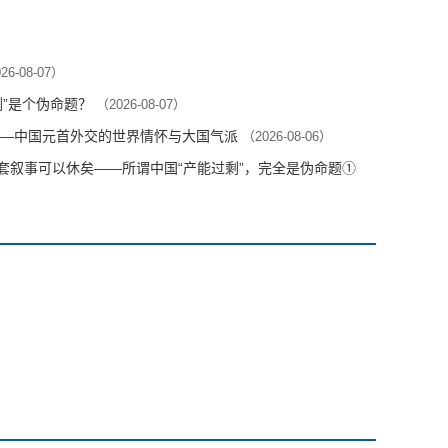
26-08-07）
剩”是个伪命题？
（2026-08-07）
—中国元首外交的世界情怀与大国气派
（2026-08-06）
这套叙事可以休矣——所谓中国“产能过剩”，完全是伪命题①