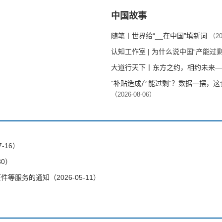
中国故事
随笔丨世界给“__在中国”填新词
（20
认知工作室 | 为什么说中国“产能过
大道行天下丨东方之约，相约未来—
“补贴造成产能过剩”？数据一摆，
（2026-08-06）
-16）
30）
服务的通知（2026-05-11）