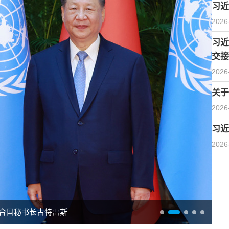
习近
2026
习近
交接
2026
关于
2026
习近
2026
合国秘书长古特雷斯