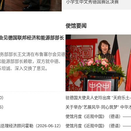
小学生中文秀德国赛区决赛
使馆要闻
会见德国联邦经济和能源部部长
商务部部长王文涛在布鲁塞尔会见德
和能源部部长赖歇，双方就中德、
系坦诚、深入交换了意见。
0）
驻德国大使夫人史玲出席 “天府乐土—
6）
关于举办“艺展风华·同心筑梦” 中华才
使馆月度《近观中国》（德语）——第八
经济顾问霍勒（2026-06-12）
使馆月度《近观中国》（德语）——第八