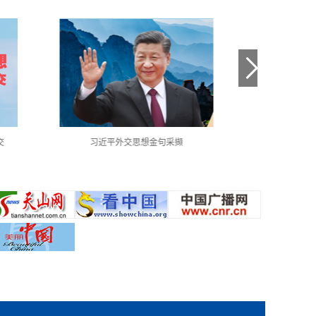
交
习近平外交思想金句采撷
中国共产党