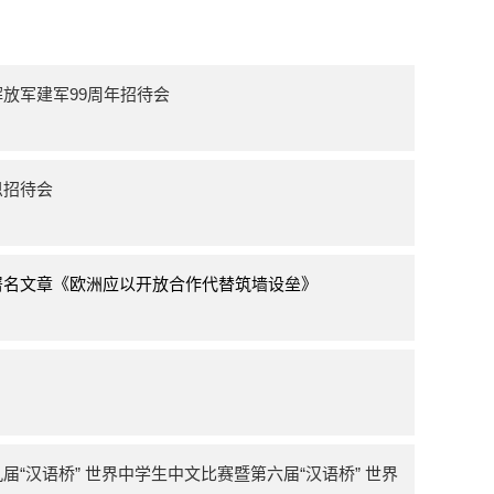
放军建军99周年招待会
恩招待会
署名文章《欧洲应以开放合作代替筑墙设垒》
“汉语桥” 世界中学生中文比赛暨第六届“汉语桥” 世界