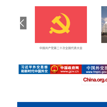
金句采撷
中国共产党第二十次全国代表大会