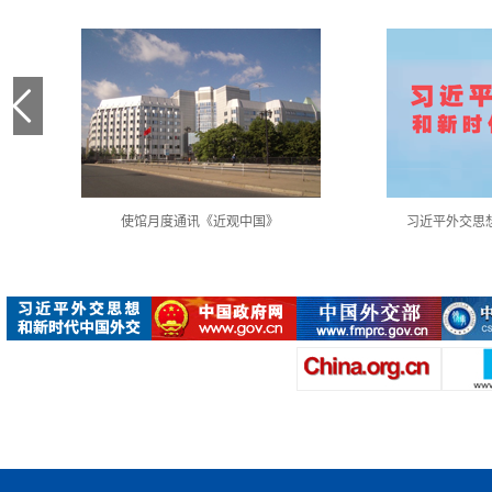
使馆月度通讯《近观中国》
习近平外交思