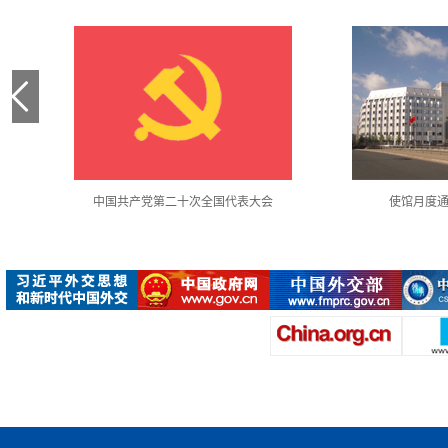
中国共产党第二十次全国代表大会
使馆月度