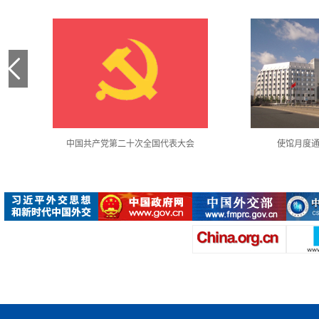
中国共产党第二十次全国代表大会
使馆月度