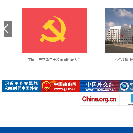
中国共产党第二十次全国代表大会
使馆月度