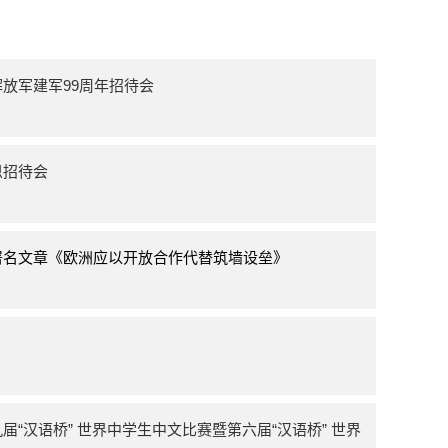
放军建军99周年招待会
恩招待会
署名文章《欧洲应以开放合作代替筑墙设垒》
“汉语桥” 世界中学生中文比赛暨第六届“汉语桥” 世界