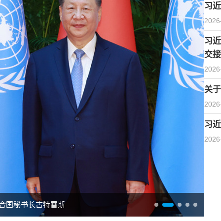
习近
2026
习近
交接
2026
关于
2026
习近
2026
合国秘书长古特雷斯