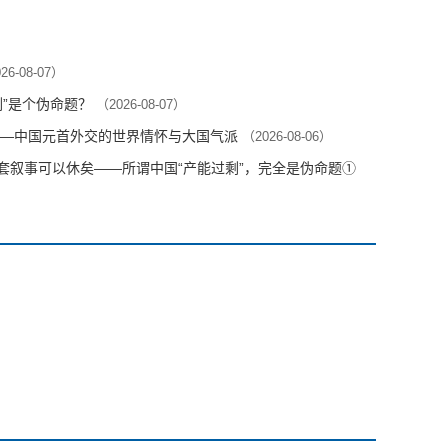
26-08-07）
剩”是个伪命题？
（2026-08-07）
—中国元首外交的世界情怀与大国气派
（2026-08-06）
这套叙事可以休矣——所谓中国“产能过剩”，完全是伪命题①