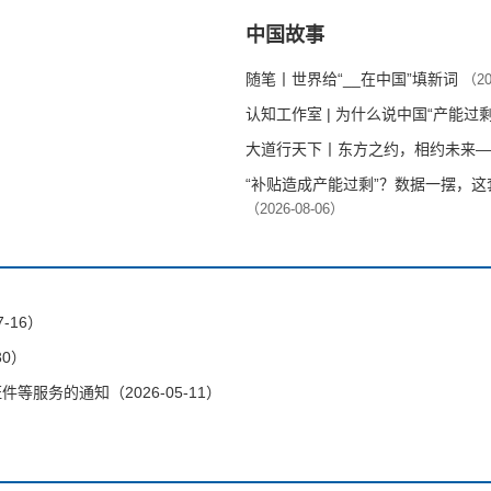
中国故事
随笔丨世界给“__在中国”填新词
（20
认知工作室 | 为什么说中国“产能过
大道行天下丨东方之约，相约未来—
“补贴造成产能过剩”？数据一摆，
（2026-08-06）
-16）
30）
服务的通知（2026-05-11）