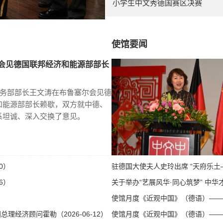
小学生中文秀德国赛区决赛
使馆要闻
会见德国联邦经济和能源部部长
商务部部长王文涛在布鲁塞尔会见德
和能源部部长赖歇，双方就中德、
系坦诚、深入交换了意见。
0）
驻德国大使夫人史玲出席 “天府乐土—
6）
关于举办“艺展风华·同心筑梦” 中华才
使馆月度《近观中国》（德语）——第八
经济顾问霍勒（2026-06-12）
使馆月度《近观中国》（德语）——第八