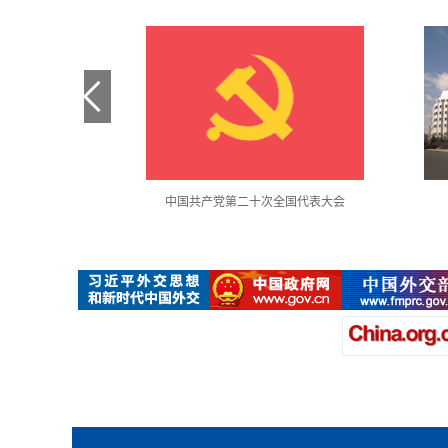
金句采撷
中国共产党第二十次全国代表大会