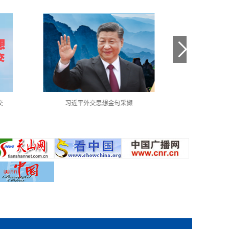
交
习近平外交思想金句采撷
中国共产党