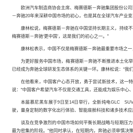
欧洲汽车制造商协会主席、梅赛德斯－奔驰集团股份公司
－奔驰20年来深耕中国市场的初心，也是其在全球汽车产业
康林松说，梅赛德斯－奔驰在中国坚持长期主义，持续不
梅赛德斯－奔驰‘更中国’，这是我们的初心之一。”
康林松表示，中国不仅是梅赛德斯－奔驰最重要市场之一
为更好服务中国市场，梅赛德斯－奔驰不断推进本土化
已经成为奔驰全球研发生态体系的关键一环。康林松说：“我
在他看来，中国客户心态开放，勇于尝试新技术，这一
说：“中国客户希望汽车不仅是交通工具，还能成为娱乐中心
本届慕尼黑车展于9日至14日举行，全新纯电GLC 
驶，量身定制的数字化出行体验、智能座舱科技和诸多技术应
谈及在竞争激烈的中国市场如何平衡长期战略与短期压力
最为密集的阶段。”他同时承认，在短期内，奔驰必须审慎决策