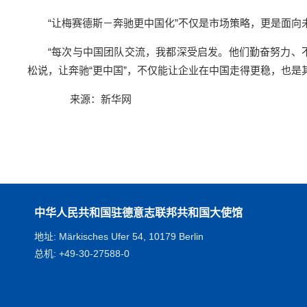
“让梅赛德斯－奔驰更中国化”不仅是市场策略，更是面
“每次与中国团队交流，我都深受启发。他们勤奋努力、
松说，让奔驰“更中国”，不仅能让企业在中国走得更稳，也
来源：新华网
中华人民共和国驻德意志联邦共和国大使馆
地址: Märkisches Ufer 54, 10179 Berlin
总机: +49-30-27588-0