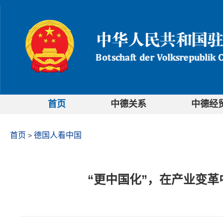
首页
中德关系
中德经
首页
德国人看中国
>
“更中国化”，在产业变