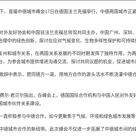
首届中德城市峰会17日在德国法兰克福举行。中德两国城市正紧密
外友好协会和中国驻法兰克福总领馆共同主办，中国广州、深圳、成
治理中的绿色创新，探讨在应对气候变化、生物多样性保护和可持续
好省州和城市关系，在两国关系发展的不同时期发挥了独特作用，为
台，为参会城市提供增进沟通交流、探讨共同议题的机会，促进城市
辞中表示，愿同德方一道，用地方合作的源头活水不断浇灌中德合
尔-君贝尔指出，在峰会上，德国国际合作机构与中国人民对外友
国城市伙伴关系建设。
一直积极参与中德合作，如今更聚焦于气候、环境和绿色城市发展等
德城市合作的新纽带。此次峰会不仅进一步拓展了中德城市间的绿