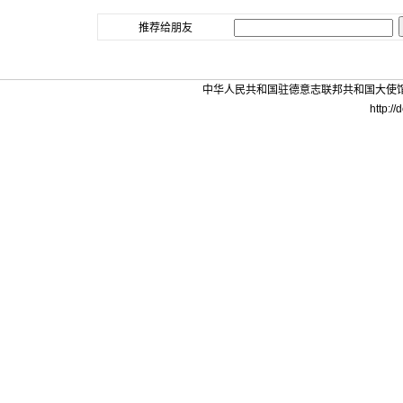
推荐给朋友
中华人民共和国驻德意志联邦共和国大使馆 版权所
http:/