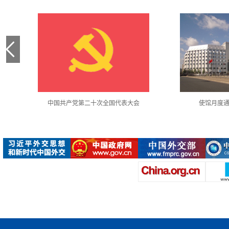
中国共产党第二十次全国代表大会
使馆月度