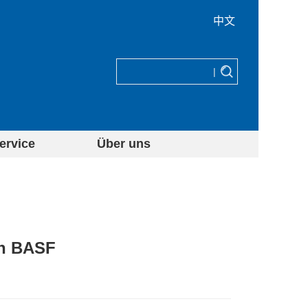
中文
|
ervice
Über uns
on BASF