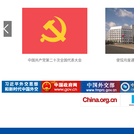
中国共产党第二十次全国代表大会
使馆月度