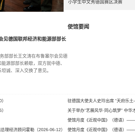
小学生中文秀德国赛区决赛
使馆要闻
会见德国联邦经济和能源部部长
商务部部长王文涛在布鲁塞尔会见德
和能源部部长赖歇，双方就中德、
系坦诚、深入交换了意见。
0）
驻德国大使夫人史玲出席 “天府乐土—
6）
关于举办“艺展风华·同心筑梦” 中华才
使馆月度《近观中国》（德语）——第八
经济顾问霍勒（2026-06-12）
使馆月度《近观中国》（德语）——第八