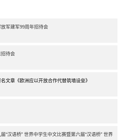
放军建军99周年招待会
恩招待会
署名文章《欧洲应以开放合作代替筑墙设垒》
“汉语桥” 世界中学生中文比赛暨第六届“汉语桥” 世界