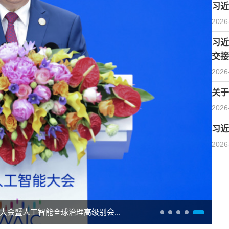
习近
2026
习近
交接
2026
关于
2026
习近
2026
克总统佩列格里尼会谈