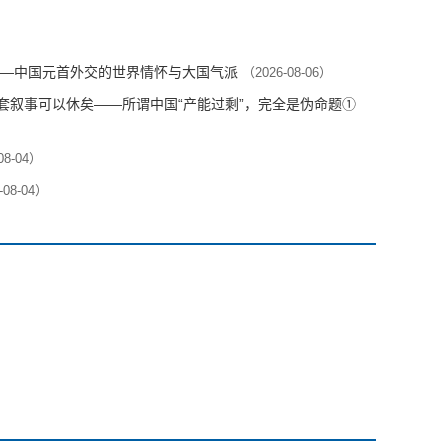
—中国元首外交的世界情怀与大国气派
（2026-08-06）
这套叙事可以休矣——所谓中国“产能过剩”，完全是伪命题①
08-04）
-08-04）