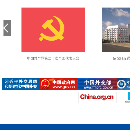
中国共产党第二十次全国代表大会
使馆月度