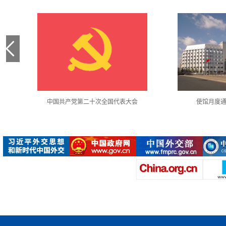
中国共产党第二十次全国代表大会
使馆月度