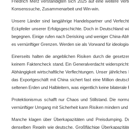
Friedrich Merz verständigten sich 2025 auf eine weitere Vert
Konsenssuche, Zusammenarbeit und Win-win.
Unsere Länder sind langjährige Handelspartner und Verfechte
Eckpfeiler unserer Erfolgsgeschichte. Doch in Deutschland wä
begegnen. Einige rufen nach Derisking und weniger China-Abhän
es vernünftiger Grenzen. Werden sie als Vorwand für ideologisc
Einerseits halten die angeblichen Risiken durch die geset
keinem Faktencheck stand. Ein Generalverdacht widerspricht 
Abhängigkeit wirtschaftliche Verflechtungen. Unser jährliche
das Exportgeschäft mit China sichert fast eine Million deut
seltenen Erden und Halbleitern, was eigentlich keine bilaterale 
Protektionismus schafft nur Chaos und Stillstand. Die normal
vernünftiger Umgang mit Sicherheit kann Risiken mindern und
Manche klagen über Überkapazitäten und Preisdumping. Do
denselben Regeln wie deutsche. Großflächige Überkapazitäte