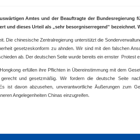
uswärtigen Amtes und der Beauftragte der Bundesregierung f
t und dieses Urteil als „sehr besorgniserregend“ bezeichnet. W
eit. Die chinesische Zentralregierung unterstützt die Sonderverwaltu
herheit gesetzeskonform zu ahnden. Wir sind mit den falschen Ans
hieden ab. Der deutschen Seite wurde bereits ein ernster Protest ei
ongkong erfüllen ihre Pflichten in Übereinstimmung mit dem Gesetz
, gerecht und gesetzmäßig. Wir fordern die deutsche Seite nach
. Es ist davon abzusehen, unverantwortliche Äußerungen zum G
nneren Angelegenheiten Chinas einzugreifen.