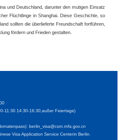
ina und Deutschland, darunter den mutigen Einsatz
her Flüchtlinge in Shanghai. Diese Geschichte, so
d sollten die überlieferte Freundschaft fortführen,
ung fördern und Frieden gestalten.
:00
30-11:30 14:30-16:30,außer Feiertage)
iplomatenpass): berlin_visa@csm.mfa.gov.cn
nese Visa Application Service Centerin Berlin.