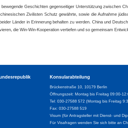
ll bewegende Geschichten gegenseitiger Unterstützung zwischen Ch
hinesischen Zivilisten Schutz gewährte, sowie die Aufnahme jüdisc
eider Länder in Erinnerung behalten zu werden. China und Deutschlan
vieren, die Win-Win-Kooperation vertiefen und so gemeinsam Entwickl
Bundesrepublik
Konsularabteilung
Brückenstraße 10, 10179 Berlin
Öffnungszeit: Montag bis Freitag 09:00-12
Tel: 030-27588 572 (Montag bis Freitag 9:
Fax: 030-27588 519
Visum (für Antragsteller mit Dienst- und D
Für Visafragen wenden Sie sich bitte an Chi