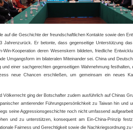
e auf die Geschichte der freundschaftlichen Kontakte sowie den Entw
 Jahrenzurück. Er betonte, dass gegenseitige Unterstützung das 
Win-Kooperation deren Wesenskern bildeten, friedliche Entwicklun
nde Umgangsform im bilateralen Miteinander sei. China und Deutsch
ung und einer sachgerechten gegenseitigen Wahrnehmung festhalten
ozess neue Chancen erschließen, um gemeinsam ein neues Kapi
Völkerrecht ging der Botschafter zudem ausführlich auf Chinas Grun
panischer amtierender Führungspersönlichkeit zu Taiwan hin und u
gs seine Aggressionsgeschichte noch nicht umfassend aufgearbeite
stehen und zu unterstützen, konsequent am Ein-China-Prinzip fest
tionale Fairness und Gerechtigkeit sowie die Nachkriegsordnung zu