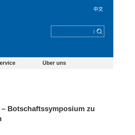
中文
|
ervice
Über uns
“ – Botschaftssymposium zu
n