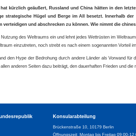
hat kürzlich geäußert, Russland und China hätten in den letzt
ge strategische Hügel und Berge im All besetzt. Innerhalb d
am verteidigen und abschrecken zu können. Wie nimmt die chines
iche Nutzung des Weltraums ein und lehnt jedes Wettrüsten im Weltraum
eltraum einzutreten, noch strebt es nach einem sogenannten Vorteil i
and den Hype der Bedrohung durch andere Länder als Vorwand für de
llen anderen Seiten dazu beiträgt, den dauerhaften Frieden und die 
Bundesrepublik
Konsularabteilung
Brückenstraße 10, 10179 Berlin
Öffnungszeit: Montag bis Freitag 09:00-12