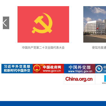
中国共产党第二十次全国代表大会
使馆月度