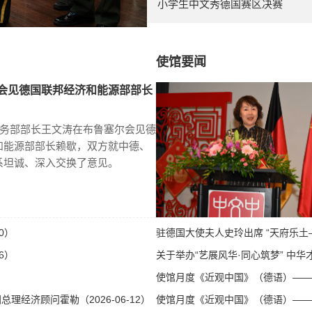
小学生中文秀德国赛区决赛
使馆要闻
会见德国联邦经济和能源部部长
商务部部长王文涛在布鲁塞尔会见德
和能源部部长赖歇，双方就中德、
系坦诚、深入交换了意见。
0）
驻德国大使夫人史玲出席 “天府乐土—
6）
关于举办“艺展风华·同心筑梦” 中华才
使馆月度《近观中国》（德语）——第八
经济顾问霍勒（2026-06-12）
使馆月度《近观中国》（德语）——第八