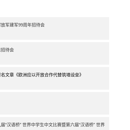
放军建军99周年招待会
恩招待会
署名文章《欧洲应以开放合作代替筑墙设垒》
“汉语桥” 世界中学生中文比赛暨第六届“汉语桥” 世界