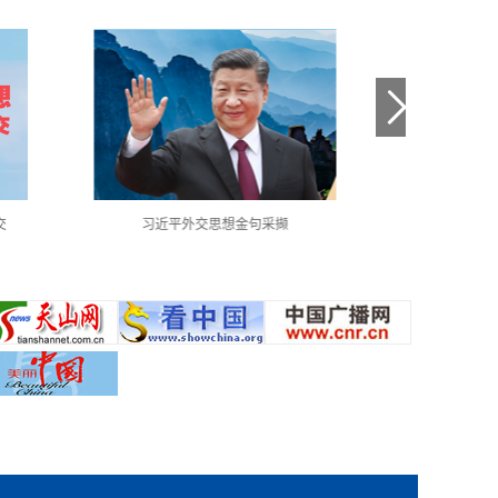
交
习近平外交思想金句采撷
中国共产党