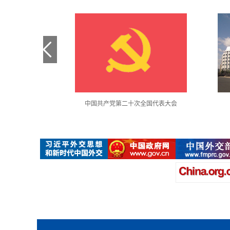
金句采撷
中国共产党第二十次全国代表大会