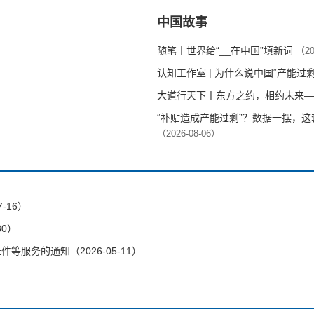
中国故事
随笔丨世界给“__在中国”填新词
（20
认知工作室 | 为什么说中国“产能过
大道行天下丨东方之约，相约未来—
“补贴造成产能过剩”？数据一摆，
（2026-08-06）
-16）
30）
服务的通知（2026-05-11）