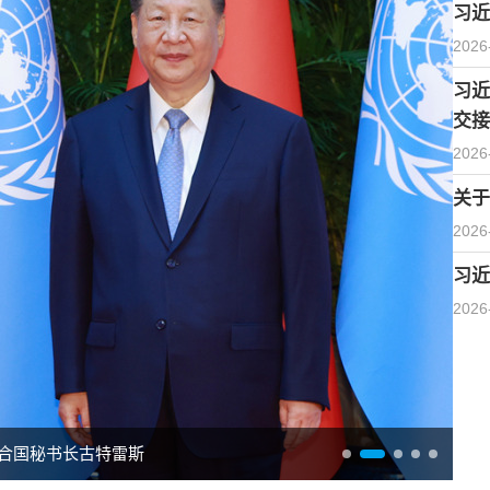
习近
2026
习近
交接
2026
关于
2026
习近
2026
合国秘书长古特雷斯