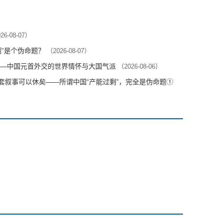
26-08-07）
剩”是个伪命题？
（2026-08-07）
—中国元首外交的世界情怀与大国气派
（2026-08-06）
这套叙事可以休矣——所谓中国“产能过剩”，完全是伪命题①