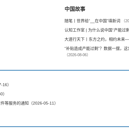
中国故事
随笔丨世界给“__在中国”填新词
（20
认知工作室 | 为什么说中国“产能过
大道行天下丨东方之约，相约未来—
“补贴造成产能过剩”？数据一摆，
（2026-08-06）
-16）
30）
服务的通知（2026-05-11）