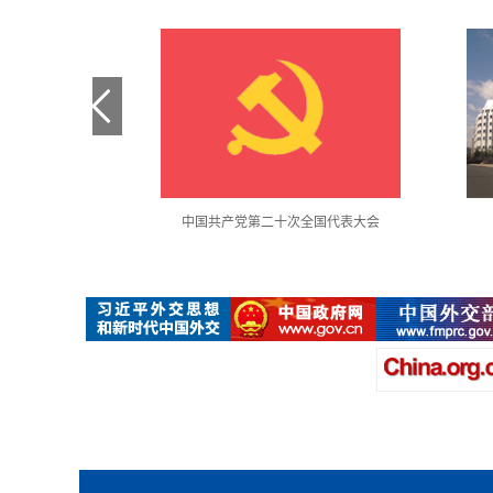
金句采撷
中国共产党第二十次全国代表大会