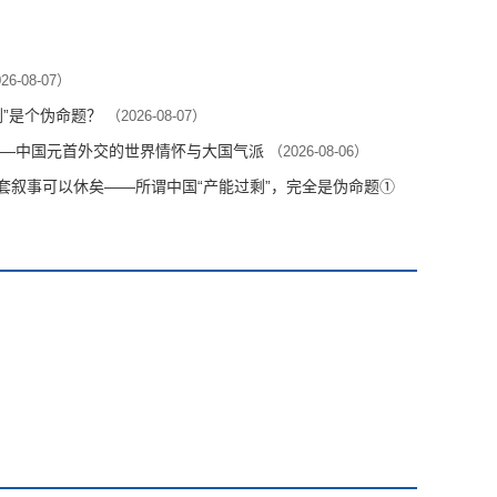
26-08-07）
剩”是个伪命题？
（2026-08-07）
—中国元首外交的世界情怀与大国气派
（2026-08-06）
这套叙事可以休矣——所谓中国“产能过剩”，完全是伪命题①