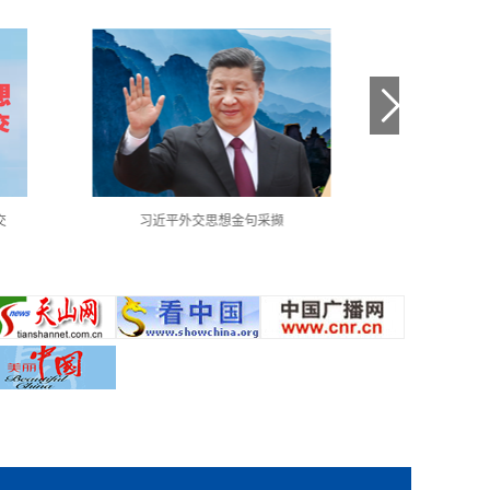
交
习近平外交思想金句采撷
中国共产党