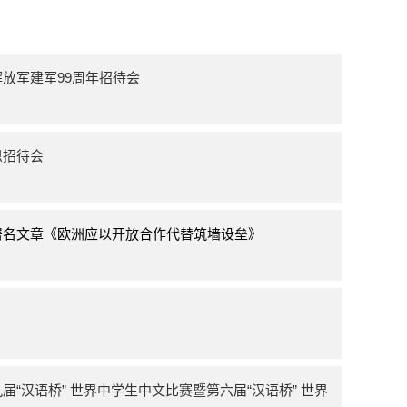
放军建军99周年招待会
恩招待会
署名文章《欧洲应以开放合作代替筑墙设垒》
“汉语桥” 世界中学生中文比赛暨第六届“汉语桥” 世界