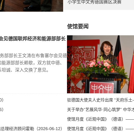
小学生中文秀德国赛区决赛
使馆要闻
会见德国联邦经济和能源部部长
商务部部长王文涛在布鲁塞尔会见德
和能源部部长赖歇，双方就中德、
系坦诚、深入交换了意见。
0）
驻德国大使夫人史玲出席 “天府乐土—
6）
关于举办“艺展风华·同心筑梦” 中华才
使馆月度《近观中国》（德语）——第八
经济顾问霍勒（2026-06-12）
使馆月度《近观中国》（德语）——第八