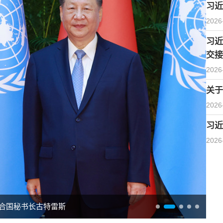
习近
2026
习近
交接
2026
关于
2026
习近
2026
合国秘书长古特雷斯