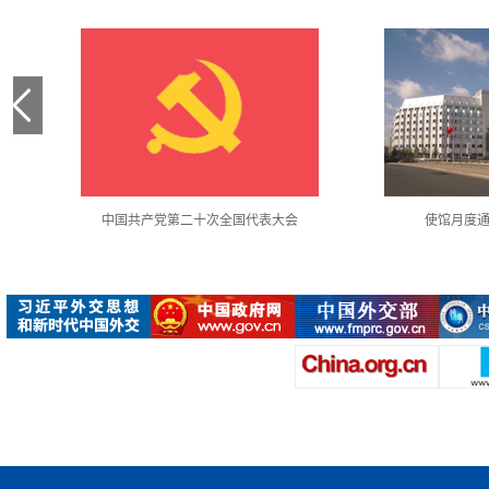
中国共产党第二十次全国代表大会
使馆月度