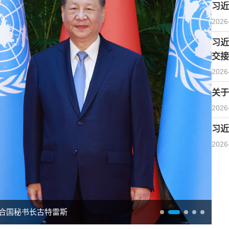
习近
2026
习近
交接
2026
关于
2026
习近
2026
合国秘书长古特雷斯