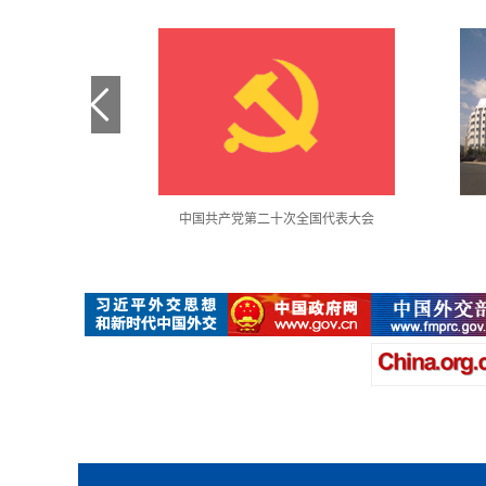
金句采撷
中国共产党第二十次全国代表大会