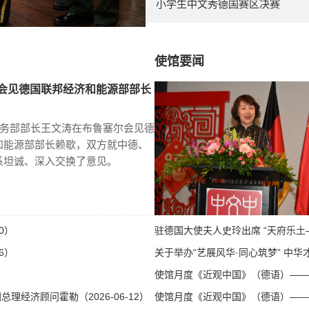
小学生中文秀德国赛区决赛
使馆要闻
会见德国联邦经济和能源部部长
商务部部长王文涛在布鲁塞尔会见德
和能源部部长赖歇，双方就中德、
系坦诚、深入交换了意见。
0）
驻德国大使夫人史玲出席 “天府乐土—
6）
关于举办“艺展风华·同心筑梦” 中华才
使馆月度《近观中国》（德语）——第八
经济顾问霍勒（2026-06-12）
使馆月度《近观中国》（德语）——第八