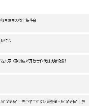
放军建军99周年招待会
恩招待会
署名文章《欧洲应以开放合作代替筑墙设垒》
“汉语桥” 世界中学生中文比赛暨第六届“汉语桥” 世界