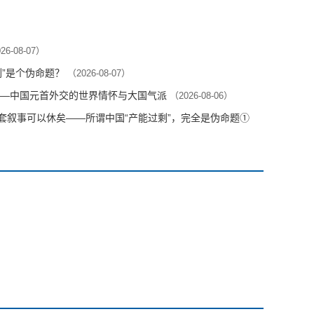
26-08-07）
剩”是个伪命题？
（2026-08-07）
—中国元首外交的世界情怀与大国气派
（2026-08-06）
这套叙事可以休矣——所谓中国“产能过剩”，完全是伪命题①