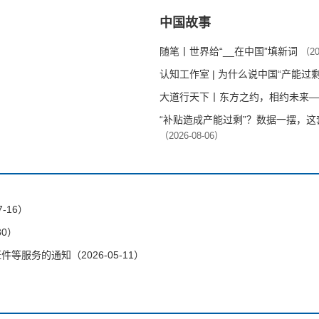
中国故事
随笔丨世界给“__在中国”填新词
（20
认知工作室 | 为什么说中国“产能过
大道行天下丨东方之约，相约未来—
“补贴造成产能过剩”？数据一摆，
（2026-08-06）
-16）
30）
服务的通知（2026-05-11）