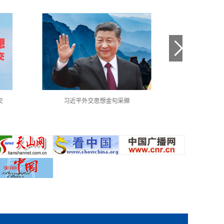
交
习近平外交思想金句采撷
中国共产党