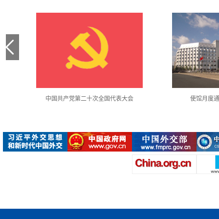
中国共产党第二十次全国代表大会
使馆月度