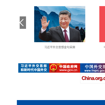
金句采撷
中国共产党第二十次全国代表大会