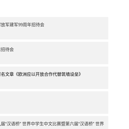
放军建军99周年招待会
恩招待会
署名文章《欧洲应以开放合作代替筑墙设垒》
“汉语桥” 世界中学生中文比赛暨第六届“汉语桥” 世界