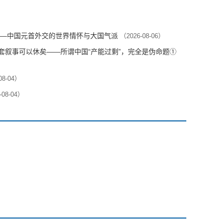
—中国元首外交的世界情怀与大国气派
（2026-08-06）
这套叙事可以休矣——所谓中国“产能过剩”，完全是伪命题①
08-04）
-08-04）