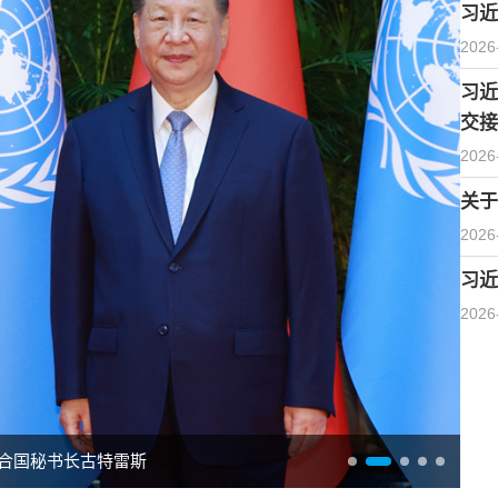
习近
2026
习近
交接
2026
关于
2026
习近
2026
合国秘书长古特雷斯