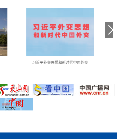
交
习近平外交思想金句采撷
中国共产党