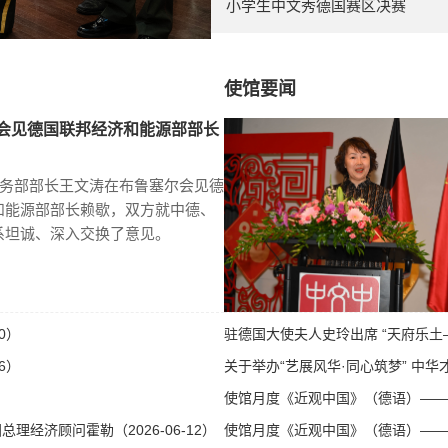
小学生中文秀德国赛区决赛
使馆要闻
会见德国联邦经济和能源部部长
商务部部长王文涛在布鲁塞尔会见德
和能源部部长赖歇，双方就中德、
系坦诚、深入交换了意见。
0）
驻德国大使夫人史玲出席 “天府乐土—
6）
关于举办“艺展风华·同心筑梦” 中华才
使馆月度《近观中国》（德语）——第八
经济顾问霍勒（2026-06-12）
使馆月度《近观中国》（德语）——第八