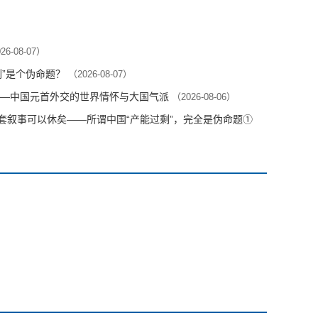
26-08-07）
剩”是个伪命题？
（2026-08-07）
—中国元首外交的世界情怀与大国气派
（2026-08-06）
这套叙事可以休矣——所谓中国“产能过剩”，完全是伪命题①