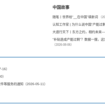
中国故事
随笔丨世界给“__在中国”填新词
（20
认知工作室 | 为什么说中国“产能过
大道行天下丨东方之约，相约未来—
“补贴造成产能过剩”？数据一摆，
（2026-08-06）
-16）
30）
服务的通知（2026-05-11）