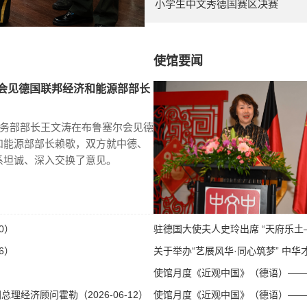
小学生中文秀德国赛区决赛
使馆要闻
会见德国联邦经济和能源部部长
商务部部长王文涛在布鲁塞尔会见德
和能源部部长赖歇，双方就中德、
系坦诚、深入交换了意见。
0）
驻德国大使夫人史玲出席 “天府乐土—
6）
关于举办“艺展风华·同心筑梦” 中华才
使馆月度《近观中国》（德语）——第八
经济顾问霍勒（2026-06-12）
使馆月度《近观中国》（德语）——第八