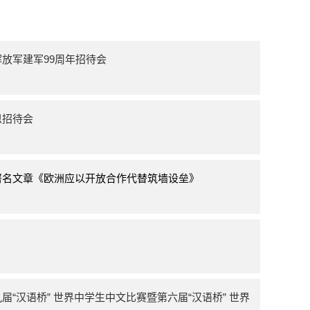
放军建军99周年招待会
恩招待会
署名文章《欧洲应以开放合作代替筑墙设垒》
“汉语桥” 世界中学生中文比赛暨第六届“汉语桥” 世界