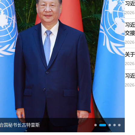
习近
2026
习近
交接
2026
关于
2026
习近
2026
合国秘书长古特雷斯