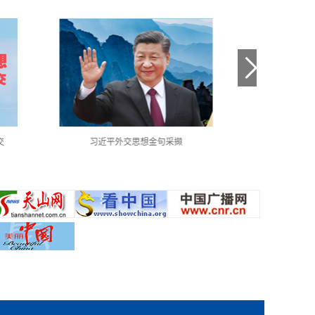
交
习近平外交思想金句采撷
中国共产党