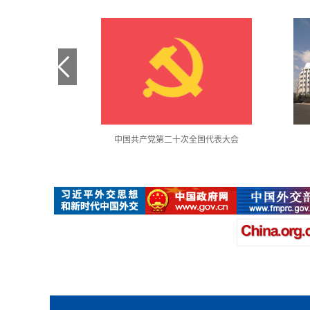
金句采撷
中国共产党第二十次全国代表大会