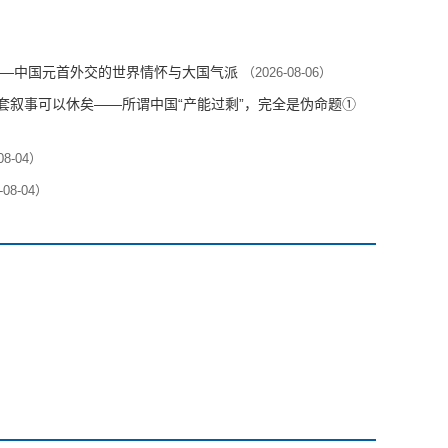
—中国元首外交的世界情怀与大国气派
（2026-08-06）
这套叙事可以休矣——所谓中国“产能过剩”，完全是伪命题①
08-04）
-08-04）