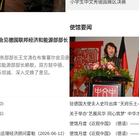
小学生中文秀德国赛区决赛
使馆要闻
会见德国联邦经济和能源部部长
商务部部长王文涛在布鲁塞尔会见德
和能源部部长赖歇，双方就中德、
系坦诚、深入交换了意见。
0）
驻德国大使夫人史玲出席 “天府乐土—
6）
关于举办“艺展风华·同心筑梦” 中华才
使馆月度《近观中国》（德语）——第八
经济顾问霍勒（2026-06-12）
使馆月度《近观中国》（德语）——第八