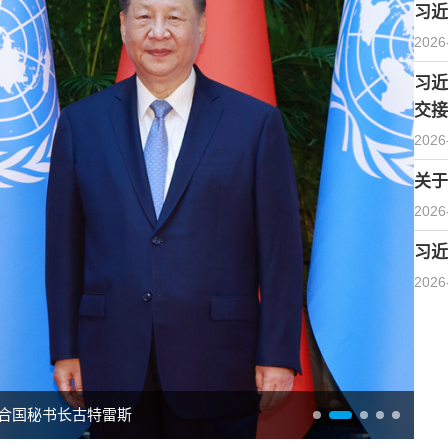
习近
2026
习近
交接
2026
关于
2026
习近
2026
合国秘书长古特雷斯