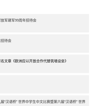
放军建军99周年招待会
恩招待会
署名文章《欧洲应以开放合作代替筑墙设垒》
“汉语桥” 世界中学生中文比赛暨第六届“汉语桥” 世界