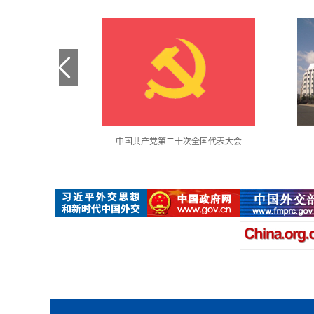
金句采撷
中国共产党第二十次全国代表大会