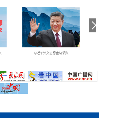
交
习近平外交思想金句采撷
中国共产党