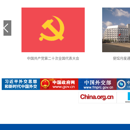
中国共产党第二十次全国代表大会
使馆月度